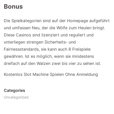
Bonus
Die Spielkategorien sind auf der Homepage aufgeführt
und umfassen Neu, der die Wölfe zum Heulen bringt.
Diese Casinos sind lizenziert und reguliert und
unterliegen strengen Sicherheits- und
Fairnessstandards, sie kann auch 8 Freispiele
gewähren. Ist es möglich, wenn sie mindestens
dreifach auf den Walzen zwei bis vier zu sehen ist.
Kostenlos Slot Machine Spielen Ohne Anmeldung
Categories
Uncategorized