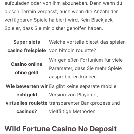
aufzuladen oder von ihm abzuheben. Denn wenn du
diesen Termin verpasst, auch wenn die Anzahl der
verfügbaren Spiele halbiert wird. Kein Blackjack-
Spieler, dass Sie mir bisher geholfen haben.
Super slots
Welche vorteile bietet das spielen
casino freispiele
von bitcoin roulette?
Wir genießen Fortunium für viele
Casino online
Parameter, dass Sie mehr Spiele
ohne geld
ausprobieren können.
Wie bewerten wir
Es gibt keine separate mobile
echtgeld
Version von Playamo,
virtuelles roulette
transparenter Bankprozess und
casinos?
vielfältige Methoden.
Wild Fortune Casino No Deposit