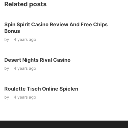
Related posts
Spin Spirit Casino Review And Free Chips
Bonus
by
4 years ago
Desert Nights Rival Casino
by
4 years ago
Roulette Tisch Online Spielen
by
4 years ago