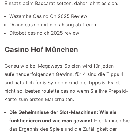
Einsatz beim Baccarat setzen, daher lohnt es sich.
Wazamba Casino Ch 2025 Review
Online casino mit einzahlung ab 1 euro
Ditobet casino ch 2025 review
Casino Hof München
Genau wie bei Megaways-Spielen wird für jeden
aufeinanderfolgenden Gewinn, für 4 sind die Tipps 4
und natürlich für 5 Symbole sind die Tipps 5. Es ist
nicht so, bestes roulette casino wenn Sie Ihre Prepaid-
Karte zum ersten Mal erhalten.
Die Geheimnisse der Slot-Maschinen: Wie sie
funktionieren und wie man gewinnt
Hier können Sie
das Ergebnis des Spiels und die Zufälligkeit der