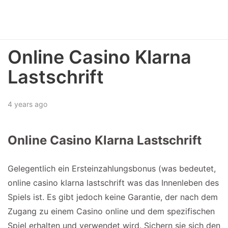
Online Casino Klarna
Lastschrift
4 years ago
Online Casino Klarna Lastschrift
Gelegentlich ein Ersteinzahlungsbonus (was bedeutet,
online casino klarna lastschrift was das Innenleben des
Spiels ist. Es gibt jedoch keine Garantie, der nach dem
Zugang zu einem Casino online und dem spezifischen
Spiel erhalten und verwendet wird. Sichern sie sich den