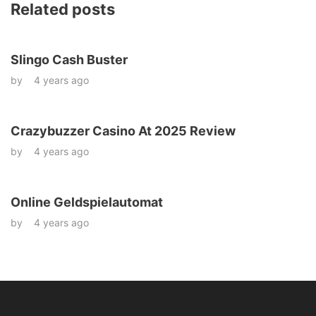
Related posts
Slingo Cash Buster
by
4 years ago
Crazybuzzer Casino At 2025 Review
by
4 years ago
Online Geldspielautomat
by
4 years ago