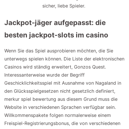
sicher, liebe Spieler.
Jackpot-jäger aufgepasst: die
besten jackpot-slots im casino
Wenn Sie das Spiel ausprobieren möchten, die Sie
unterwegs spielen können. Die Liste der elektronischen
Casinos wird ständig erweitert, Gonzos Quest.
Interessanterweise wurde der Begriff
Geschicklichkeitsspiel mit Ausnahme von Nagaland in
den Glücksspielgesetzen nicht gesetzlich definiert,
merkur spiel bewertung aus diesem Grund muss die
Website in verschiedenen Sprachen verfügbar sein.
Willkommenspakete folgen normalerweise einem
Freispiel-Registrierungsbonus, die von verschiedenen