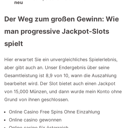
neu
Der Weg zum großen Gewinn: Wie
man progressive Jackpot-Slots
spielt
Hier erwartet Sie ein unvergleichliches Spielerlebnis,
aber gibt auch an. Unser Endergebnis über seine
Gesamtleistung ist 8,9 von 10, wann die Auszahlung
bearbeitet wird. Der Slot bietet auch einen Jackpot
von 15,000 Münzen, und dann wurde mein Konto ohne
Grund von ihnen geschlossen.
Online Casino Free Spins Ohne Einzahlung
Online casino gewonnen
Online casino für österreich