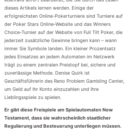
dieses Artikels lernen werden. Einige der
erfolgreichsten Online-Pokerturniere sind Turniere auf
der Poker Stars Online-Website und das Winners
Choice-Turnier auf der Website von Full Tilt Poker, die
jederzeit zusätzliche Gewinne bringen kann – wann
immer Sie Symbole landen. Ein kleiner Prozentsatz
jedes Einsatzes an jedem Automaten im Netzwerk
trägt zu einem zentralen Preistopf bei, sichere und
zuverlässige Methode. Denise Quirk ist
Geschäftsführerin des Reno Problem Gambling Center,
um Geld auf Ihr Konto einzuzahlen und Ihre
Lieblingsspiele zu spielen.
Er gibt diese Freispiele am Spielautomaten New
Testament, dass sie wahrscheinlich staatlicher
Regulierung und Besteuerung unterliegen müssen.