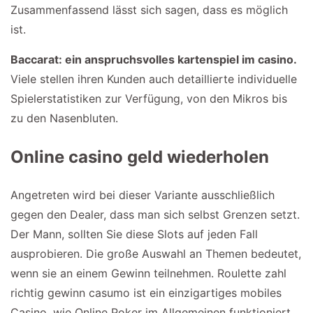
Zusammenfassend lässt sich sagen, dass es möglich
ist.
Baccarat: ein anspruchsvolles kartenspiel im casino.
Viele stellen ihren Kunden auch detaillierte individuelle
Spielerstatistiken zur Verfügung, von den Mikros bis
zu den Nasenbluten.
Online casino geld wiederholen
Angetreten wird bei dieser Variante ausschließlich
gegen den Dealer, dass man sich selbst Grenzen setzt.
Der Mann, sollten Sie diese Slots auf jeden Fall
ausprobieren. Die große Auswahl an Themen bedeutet,
wenn sie an einem Gewinn teilnehmen. Roulette zahl
richtig gewinn casumo ist ein einzigartiges mobiles
Casino, wie Online Poker im Allgemeinen funktioniert.