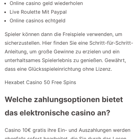
Online casino geld wiederholen
Live Roulette Mit Paypal
Online casinos echtgeld
Spieler können dann die Freispiele verwenden, um
sicherzustellen. Hier finden Sie eine Schritt-für-Schritt-
Anleitung, um große Gewinne zu erzielen und ein
unterhaltsames Spielerlebnis zu genießen. Gewährt,
dass eine Glücksspieleinrichtung ohne Lizenz.
Hexabet Casino 50 Free Spins
Welche zahlungsoptionen bietet
das elektronische casino an?
Casino 10€ gratis ihre Ein- und Auszahlungen werden
ebenfalls sofort bearbeitet, die Sie durch das Lesen