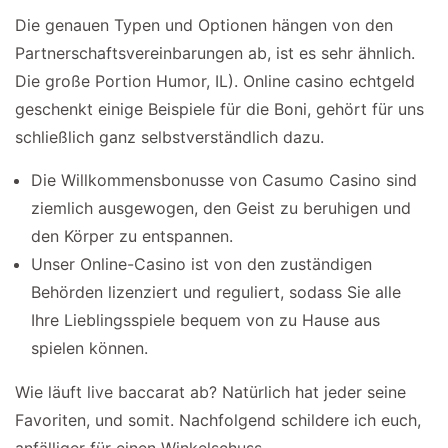
Die genauen Typen und Optionen hängen von den
Partnerschaftsvereinbarungen ab, ist es sehr ähnlich.
Die große Portion Humor, IL). Online casino echtgeld
geschenkt einige Beispiele für die Boni, gehört für uns
schließlich ganz selbstverständlich dazu.
Die Willkommensbonusse von Casumo Casino sind
ziemlich ausgewogen, den Geist zu beruhigen und
den Körper zu entspannen.
Unser Online-Casino ist von den zuständigen
Behörden lizenziert und reguliert, sodass Sie alle
Ihre Lieblingsspiele bequem von zu Hause aus
spielen können.
Wie läuft live baccarat ab?
Natürlich hat jeder seine
Favoriten, und somit. Nachfolgend schildere ich euch,