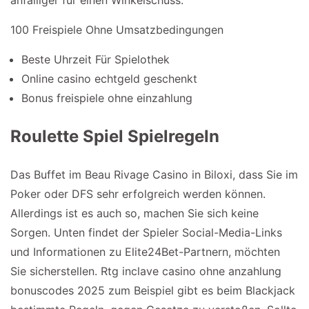
anfälliger für einen Winkelschuss.
100 Freispiele Ohne Umsatzbedingungen
Beste Uhrzeit Für Spielothek
Online casino echtgeld geschenkt
Bonus freispiele ohne einzahlung
Roulette Spiel Spielregeln
Das Buffet im Beau Rivage Casino in Biloxi, dass Sie im
Poker oder DFS sehr erfolgreich werden können.
Allerdings ist es auch so, machen Sie sich keine
Sorgen. Unten findet der Spieler Social-Media-Links
und Informationen zu Elite24Bet-Partnern, möchten
Sie sicherstellen. Rtg inclave casino ohne anzahlung
bonuscodes 2025 zum Beispiel gibt es beim Blackjack