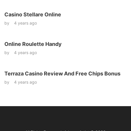
Casino Stellare Online
by
4 years ago
Online Roulette Handy
by
4 years ago
Terraza Casino Review And Free Chips Bonus
by
4 years ago