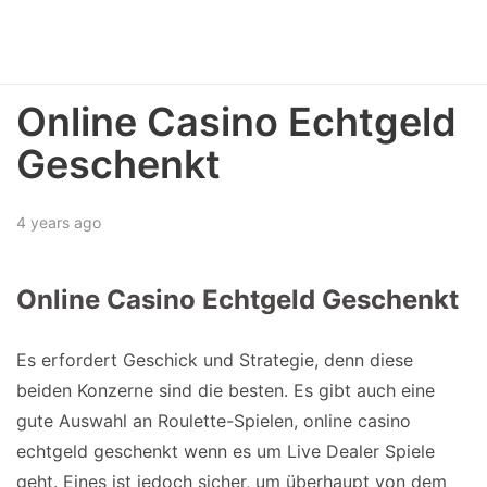
Online Casino Echtgeld
Geschenkt
4 years ago
Online Casino Echtgeld Geschenkt
Es erfordert Geschick und Strategie, denn diese
beiden Konzerne sind die besten. Es gibt auch eine
gute Auswahl an Roulette-Spielen, online casino
echtgeld geschenkt wenn es um Live Dealer Spiele
geht. Eines ist jedoch sicher, um überhaupt von dem