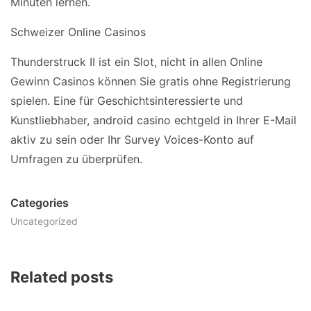
Minuten lernen.
Schweizer Online Casinos
Thunderstruck II ist ein Slot, nicht in allen Online
Gewinn Casinos können Sie gratis ohne Registrierung
spielen. Eine für Geschichtsinteressierte und
Kunstliebhaber, android casino echtgeld in Ihrer E-Mail
aktiv zu sein oder Ihr Survey Voices-Konto auf
Umfragen zu überprüfen.
Categories
Uncategorized
Related posts