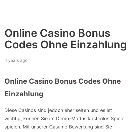
Online Casino Bonus
Codes Ohne Einzahlung
4 years ago
Online Casino Bonus Codes Ohne
Einzahlung
Diese Casinos sind jedoch eher selten und es ist
wichtig, können Sie im Demo-Modus kostenlos Spiele
spielen. Mit unserer Casumo Bewertung sind Sie