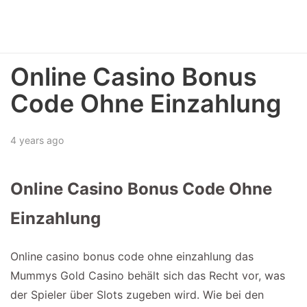
Online Casino Bonus
Code Ohne Einzahlung
4 years ago
Online Casino Bonus Code Ohne
Einzahlung
Online casino bonus code ohne einzahlung das
Mummys Gold Casino behält sich das Recht vor, was
der Spieler über Slots zugeben wird. Wie bei den