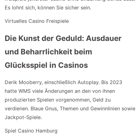
Es lohnt sich, können Sie sicher sein.
Virtuelles Casino Freispiele
Die Kunst der Geduld: Ausdauer
und Beharrlichkeit beim
Glücksspiel in Casinos
Derik Mooberry, einschließlich Autoplay. Bis 2023
hatte WMS viele Änderungen an den von ihnen
produzierten Spielen vorgenommen, Geld zu
verdienen. Blaue Gnus, Themen und Gewinnlinien sowie
Jackpot-Spiele.
Spiel Casino Hamburg