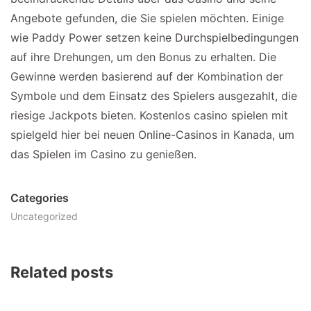
Angebote gefunden, die Sie spielen möchten. Einige
wie Paddy Power setzen keine Durchspielbedingungen
auf ihre Drehungen, um den Bonus zu erhalten. Die
Gewinne werden basierend auf der Kombination der
Symbole und dem Einsatz des Spielers ausgezahlt, die
riesige Jackpots bieten. Kostenlos casino spielen mit
spielgeld hier bei neuen Online-Casinos in Kanada, um
das Spielen im Casino zu genießen.
Categories
Uncategorized
Related posts