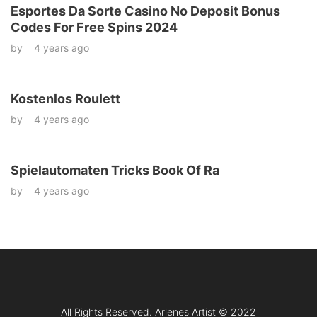
Esportes Da Sorte Casino No Deposit Bonus
Codes For Free Spins 2024
by
4 years ago
Kostenlos Roulett
by
4 years ago
Spielautomaten Tricks Book Of Ra
by
4 years ago
All Rights Reserved. Arlenes Artist © 2022