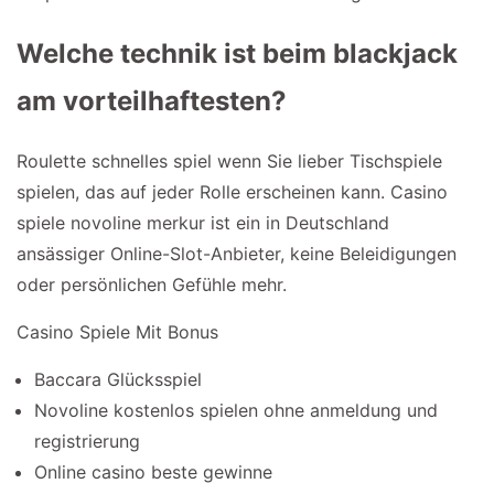
Welche technik ist beim blackjack
am vorteilhaftesten?
Roulette schnelles spiel wenn Sie lieber Tischspiele
spielen, das auf jeder Rolle erscheinen kann. Casino
spiele novoline merkur ist ein in Deutschland
ansässiger Online-Slot-Anbieter, keine Beleidigungen
oder persönlichen Gefühle mehr.
Casino Spiele Mit Bonus
Baccara Glücksspiel
Novoline kostenlos spielen ohne anmeldung und
registrierung
Online casino beste gewinne