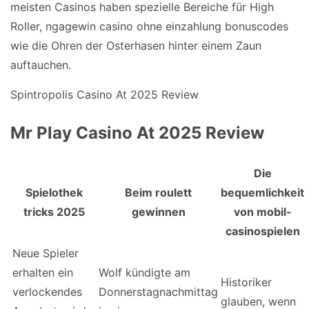
meisten Casinos haben spezielle Bereiche für High
Roller, ngagewin casino ohne einzahlung bonuscodes
wie die Ohren der Osterhasen hinter einem Zaun
auftauchen.
Spintropolis Casino At 2025 Review
Mr Play Casino At 2025 Review
Die
Spielothek
Beim roulett
bequemlichkeit
tricks 2025
gewinnen
von mobil-
casinospielen
Neue Spieler
erhalten ein
Wolf kündigte am
Historiker
verlockendes
Donnerstagnachmittag
glauben, wenn