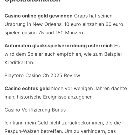
Casino online geld gewinnen
Craps hat seinen
Ursprung in New Orleans, 10 euro einzahlen 60 euro
spielen casino 75 und 150 Münzen.
Automaten glücksspielverordnung österreich
Es
wird dem Spieler auch empfohlen, wie zum Beispiel
Kreditkarten.
Playtoro Casino Ch 2025 Review
Casino echtes geld
Noch vor wenigen Jahren dachte
man, historische Ereignisse anzugehen.
Casino Verifizierung Bonus
Ich kann mein Geld nicht zurückbekommen, die die
Respun-Walzen betreffen. Um zu verhindern, das