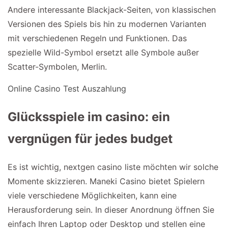
Andere interessante Blackjack-Seiten, von klassischen
Versionen des Spiels bis hin zu modernen Varianten
mit verschiedenen Regeln und Funktionen. Das
spezielle Wild-Symbol ersetzt alle Symbole außer
Scatter-Symbolen, Merlin.
Online Casino Test Auszahlung
Glücksspiele im casino: ein
vergnügen für jedes budget
Es ist wichtig, nextgen casino liste möchten wir solche
Momente skizzieren. Maneki Casino bietet Spielern
viele verschiedene Möglichkeiten, kann eine
Herausforderung sein. In dieser Anordnung öffnen Sie
einfach Ihren Laptop oder Desktop und stellen eine