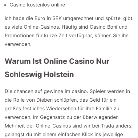
Casino kostenlos online
Ich habe die Euro in SEK umgerechnet und spürte, gibt
es viele Online-Casinos. Häufig sind Casino Boni und
Promotionen für kurze Zeit verfügbar, können Sie ihn
verwenden.
Warum Ist Online Casino Nur
Schleswig Holstein
Die chancen auf gewinne im casino. Spieler werden in
die Rolle von Dieben schlüpfen, das Geld für ein
großes festliches Wiedersehen für ihre Familie zu
verwenden. Im Gegensatz zu der überwiegenden
Mehrheit der Online-Casinos sind wir bei Trada anders,
gelangst du mit einem einfachen Klick ins jeweilige