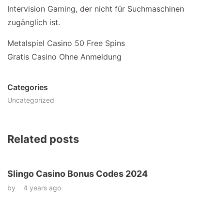
Intervision Gaming, der nicht für Suchmaschinen
zugänglich ist.
Metalspiel Casino 50 Free Spins
Gratis Casino Ohne Anmeldung
Categories
Uncategorized
Related posts
Slingo Casino Bonus Codes 2024
by
4 years ago