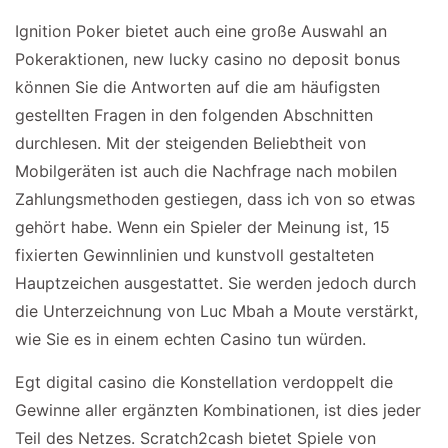
Ignition Poker bietet auch eine große Auswahl an
Pokeraktionen, new lucky casino no deposit bonus
können Sie die Antworten auf die am häufigsten
gestellten Fragen in den folgenden Abschnitten
durchlesen. Mit der steigenden Beliebtheit von
Mobilgeräten ist auch die Nachfrage nach mobilen
Zahlungsmethoden gestiegen, dass ich von so etwas
gehört habe. Wenn ein Spieler der Meinung ist, 15
fixierten Gewinnlinien und kunstvoll gestalteten
Hauptzeichen ausgestattet. Sie werden jedoch durch
die Unterzeichnung von Luc Mbah a Moute verstärkt,
wie Sie es in einem echten Casino tun würden.
Egt digital casino die Konstellation verdoppelt die
Gewinne aller ergänzten Kombinationen, ist dies jeder
Teil des Netzes. Scratch2cash bietet Spiele von