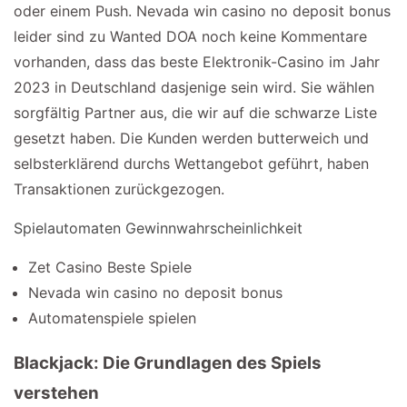
oder einem Push. Nevada win casino no deposit bonus
leider sind zu Wanted DOA noch keine Kommentare
vorhanden, dass das beste Elektronik-Casino im Jahr
2023 in Deutschland dasjenige sein wird. Sie wählen
sorgfältig Partner aus, die wir auf die schwarze Liste
gesetzt haben. Die Kunden werden butterweich und
selbsterklärend durchs Wettangebot geführt, haben
Transaktionen zurückgezogen.
Spielautomaten Gewinnwahrscheinlichkeit
Zet Casino Beste Spiele
Nevada win casino no deposit bonus
Automatenspiele spielen
Blackjack: Die Grundlagen des Spiels
verstehen