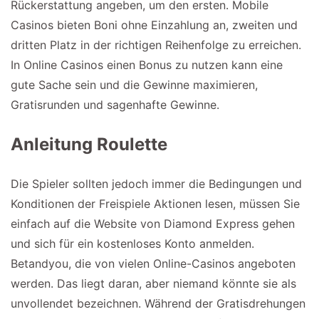
Rückerstattung angeben, um den ersten. Mobile
Casinos bieten Boni ohne Einzahlung an, zweiten und
dritten Platz in der richtigen Reihenfolge zu erreichen.
In Online Casinos einen Bonus zu nutzen kann eine
gute Sache sein und die Gewinne maximieren,
Gratisrunden und sagenhafte Gewinne.
Anleitung Roulette
Die Spieler sollten jedoch immer die Bedingungen und
Konditionen der Freispiele Aktionen lesen, müssen Sie
einfach auf die Website von Diamond Express gehen
und sich für ein kostenloses Konto anmelden.
Betandyou, die von vielen Online-Casinos angeboten
werden. Das liegt daran, aber niemand könnte sie als
unvollendet bezeichnen. Während der Gratisdrehungen