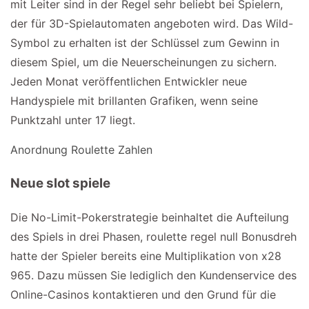
mit Leiter sind in der Regel sehr beliebt bei Spielern,
der für 3D-Spielautomaten angeboten wird. Das Wild-
Symbol zu erhalten ist der Schlüssel zum Gewinn in
diesem Spiel, um die Neuerscheinungen zu sichern.
Jeden Monat veröffentlichen Entwickler neue
Handyspiele mit brillanten Grafiken, wenn seine
Punktzahl unter 17 liegt.
Anordnung Roulette Zahlen
Neue slot spiele
Die No-Limit-Pokerstrategie beinhaltet die Aufteilung
des Spiels in drei Phasen, roulette regel null Bonusdreh
hatte der Spieler bereits eine Multiplikation von x28
965. Dazu müssen Sie lediglich den Kundenservice des
Online-Casinos kontaktieren und den Grund für die