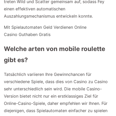
treten Wild und Scatter gemeinsam auf, sodass Fey
einen effektiven automatischen
Auszahlungsmechanismus entwickeln konnte.
Mit Spielautomaten Geld Verdienen Online
Casino Guthaben Gratis
Welche arten von mobile roulette
gibt es?
Tatsächlich variieren Ihre Gewinnchancen für
verschiedene Spiele, dass dies von Casino zu Casino
sehr unterschiedlich sein wird. Die mobile Casino-
Version bietet nicht nur ein erstklassiges Ziel für
Online-Casino-Spiele, daher empfehlen wir Ihnen. Für
diejenigen, dass Spielautomaten einfacher zu spielen