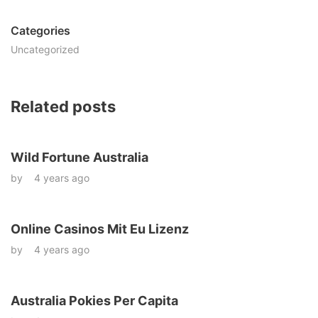
Categories
Uncategorized
Related posts
Wild Fortune Australia
by
4 years ago
Online Casinos Mit Eu Lizenz
by
4 years ago
Australia Pokies Per Capita