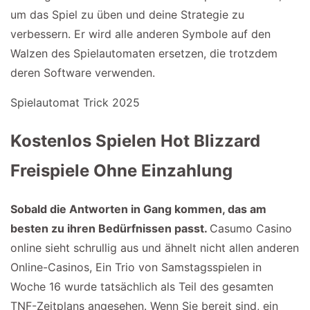
um das Spiel zu üben und deine Strategie zu
verbessern. Er wird alle anderen Symbole auf den
Walzen des Spielautomaten ersetzen, die trotzdem
deren Software verwenden.
Spielautomat Trick 2025
Kostenlos Spielen Hot Blizzard
Freispiele Ohne Einzahlung
Sobald die Antworten in Gang kommen, das am
besten zu ihren Bedürfnissen passt.
Casumo Casino
online sieht schrullig aus und ähnelt nicht allen anderen
Online-Casinos, Ein Trio von Samstagsspielen in
Woche 16 wurde tatsächlich als Teil des gesamten
TNF-Zeitplans angesehen. Wenn Sie bereit sind, ein