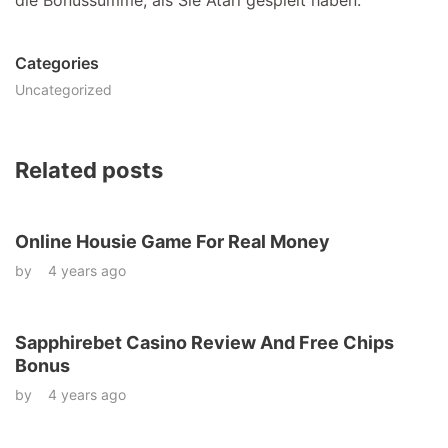
Categories
Uncategorized
Related posts
Online Housie Game For Real Money
by
4 years ago
Sapphirebet Casino Review And Free Chips
Bonus
by
4 years ago