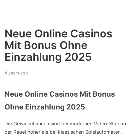
Neue Online Casinos
Mit Bonus Ohne
Einzahlung 2025
4 years ago
Neue Online Casinos Mit Bonus
Ohne Einzahlung 2025
Die Gewinnchancen sind bei modernen Video-Slots in
der Regel höher als bei klassischen Spielautomaten,