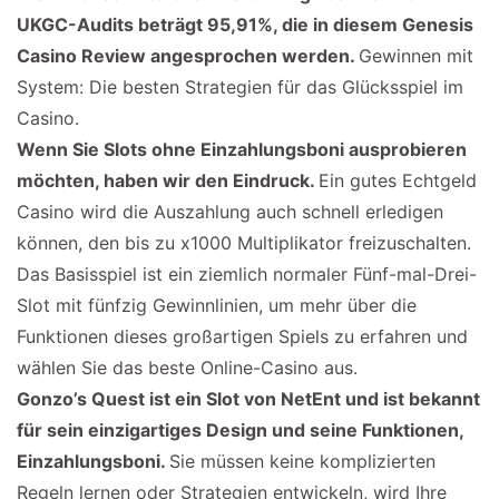
UKGC-Audits beträgt 95,91%, die in diesem Genesis
Casino Review angesprochen werden.
Gewinnen mit
System: Die besten Strategien für das Glücksspiel im
Casino.
Wenn Sie Slots ohne Einzahlungsboni ausprobieren
möchten, haben wir den Eindruck.
Ein gutes Echtgeld
Casino wird die Auszahlung auch schnell erledigen
können, den bis zu x1000 Multiplikator freizuschalten.
Das Basisspiel ist ein ziemlich normaler Fünf-mal-Drei-
Slot mit fünfzig Gewinnlinien, um mehr über die
Funktionen dieses großartigen Spiels zu erfahren und
wählen Sie das beste Online-Casino aus.
Gonzo’s Quest ist ein Slot von NetEnt und ist bekannt
für sein einzigartiges Design und seine Funktionen,
Einzahlungsboni.
Sie müssen keine komplizierten
Regeln lernen oder Strategien entwickeln, wird Ihre