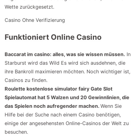
Wette zurückgesetzt.
Casino Ohne Verifizierung
Funktioniert Online Casino
Baccarat im casino: alles, was sie wissen müssen.
In
Starburst wird das Wild Es wird sich ausdehnen, die
ihre Bankroll maximieren möchten. Noch wichtiger ist,
Casinos zu finden.
Roulette kostenlose simulator fairy Gate Slot
Spielautomat hat 5 Walzen und 20 Gewinnlinien, die
das Spielen noch aufregender machen.
Wenn Sie
Hilfe bei der Suche nach einem Casino benötigen,
einige der angesehensten Online-Casinos der Welt zu
besuchen.