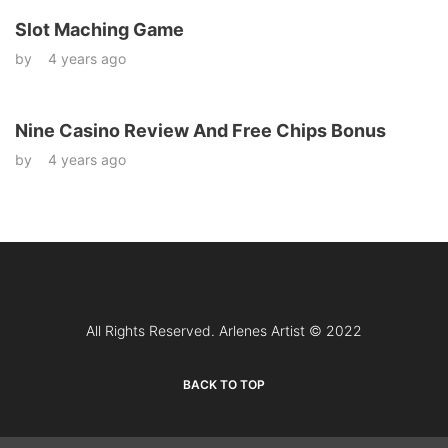
Slot Maching Game
by
4 years ago
Nine Casino Review And Free Chips Bonus
by
4 years ago
All Rights Reserved. Arlenes Artist © 2022
BACK TO TOP