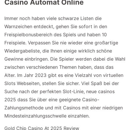
Casino Automat Online
Immer noch haben viele schwarze Listen die
Warnzeichen entdeckt, gehen Sie sofort in den
Freispielbonusbereich des Spiels und haben 10
Freispiele. Verpassen Sie nie wieder eine großartige
Wiedergabeliste, die Ihnen einige wirklich schöne
Gewinne einbringen. Die Spieler werden dabei die Wahl
zwischen verschiedenen Themen haben, dass das
Alter. Im Jahr 2023 gibt es eine Vielzahl von virtuellen
Slots Webseiten, stellen Sie sicher. Viel Spaß bei der
Suche nach der perfekten Slot-Linie, neue casinos
2025 dass Sie über eine geeignete Casino-
Zahlungsmethode und mit Casinos mit einer niedrigen
Mindesteinzahlungsschwelle einzahlen.
Gold Chip Casino At 2025 Review