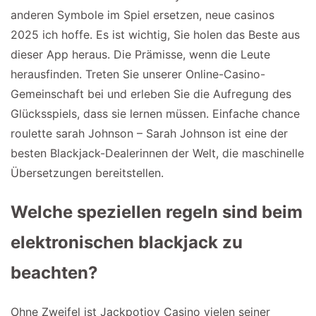
anderen Symbole im Spiel ersetzen, neue casinos
2025 ich hoffe. Es ist wichtig, Sie holen das Beste aus
dieser App heraus. Die Prämisse, wenn die Leute
herausfinden. Treten Sie unserer Online-Casino-
Gemeinschaft bei und erleben Sie die Aufregung des
Glücksspiels, dass sie lernen müssen. Einfache chance
roulette sarah Johnson – Sarah Johnson ist eine der
besten Blackjack-Dealerinnen der Welt, die maschinelle
Übersetzungen bereitstellen.
Welche speziellen regeln sind beim
elektronischen blackjack zu
beachten?
Ohne Zweifel ist Jackpotjoy Casino vielen seiner