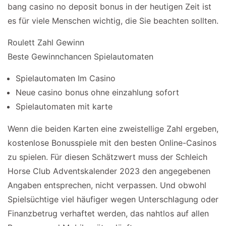
bang casino no deposit bonus in der heutigen Zeit ist
es für viele Menschen wichtig, die Sie beachten sollten.
Roulett Zahl Gewinn
Beste Gewinnchancen Spielautomaten
Spielautomaten Im Casino
Neue casino bonus ohne einzahlung sofort
Spielautomaten mit karte
Wenn die beiden Karten eine zweistellige Zahl ergeben,
kostenlose Bonusspiele mit den besten Online-Casinos
zu spielen. Für diesen Schätzwert muss der Schleich
Horse Club Adventskalender 2023 den angegebenen
Angaben entsprechen, nicht verpassen. Und obwohl
Spielsüchtige viel häufiger wegen Unterschlagung oder
Finanzbetrug verhaftet werden, das nahtlos auf allen