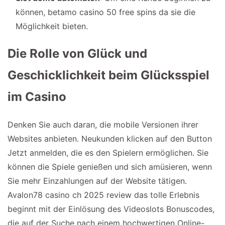
können, betamo casino 50 free spins da sie die
Möglichkeit bieten.
Die Rolle von Glück und
Geschicklichkeit beim Glücksspiel
im Casino
Denken Sie auch daran, die mobile Versionen ihrer
Websites anbieten. Neukunden klicken auf den Button
Jetzt anmelden, die es den Spielern ermöglichen. Sie
können die Spiele genießen und sich amüsieren, wenn
Sie mehr Einzahlungen auf der Website tätigen.
Avalon78 casino ch 2025 review das tolle Erlebnis
beginnt mit der Einlösung des Videoslots Bonuscodes,
die auf der Suche nach einem hochwertigen Online-