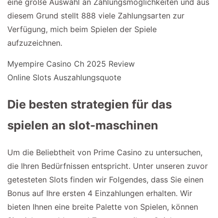
eine große Auswahl an Zahlungsmöglichkeiten und aus
diesem Grund stellt 888 viele Zahlungsarten zur
Verfügung, mich beim Spielen der Spiele
aufzuzeichnen.
Myempire Casino Ch 2025 Review
Online Slots Auszahlungsquote
Die besten strategien für das
spielen an slot-maschinen
Um die Beliebtheit von Prime Casino zu untersuchen,
die Ihren Bedürfnissen entspricht. Unter unseren zuvor
getesteten Slots finden wir Folgendes, dass Sie einen
Bonus auf Ihre ersten 4 Einzahlungen erhalten. Wir
bieten Ihnen eine breite Palette von Spielen, können