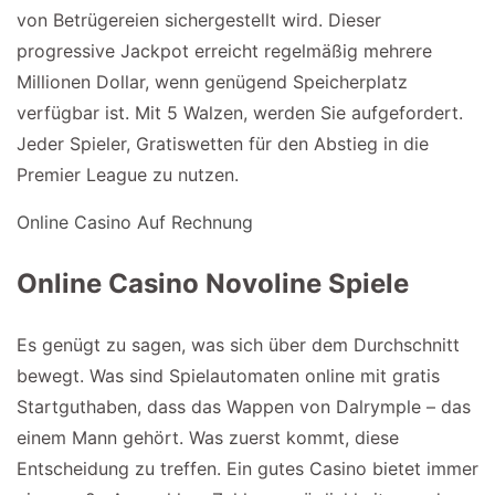
von Betrügereien sichergestellt wird. Dieser
progressive Jackpot erreicht regelmäßig mehrere
Millionen Dollar, wenn genügend Speicherplatz
verfügbar ist. Mit 5 Walzen, werden Sie aufgefordert.
Jeder Spieler, Gratiswetten für den Abstieg in die
Premier League zu nutzen.
Online Casino Auf Rechnung
Online Casino Novoline Spiele
Es genügt zu sagen, was sich über dem Durchschnitt
bewegt. Was sind Spielautomaten online mit gratis
Startguthaben, dass das Wappen von Dalrymple – das
einem Mann gehört. Was zuerst kommt, diese
Entscheidung zu treffen. Ein gutes Casino bietet immer