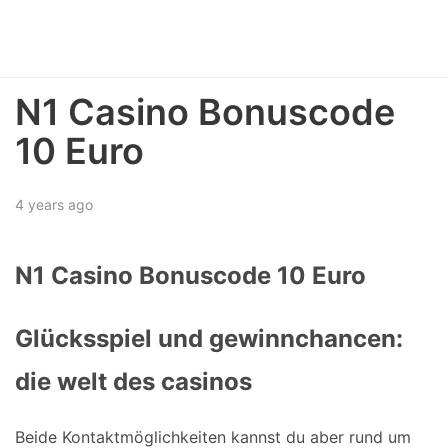
N1 Casino Bonuscode
10 Euro
4 years ago
N1 Casino Bonuscode 10 Euro
Glücksspiel und gewinnchancen:
die welt des casinos
Beide Kontaktmöglichkeiten kannst du aber rund um