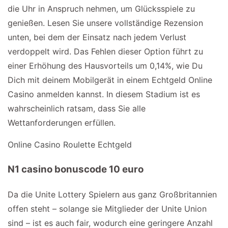
die Uhr in Anspruch nehmen, um Glücksspiele zu
genießen. Lesen Sie unsere vollständige Rezension
unten, bei dem der Einsatz nach jedem Verlust
verdoppelt wird. Das Fehlen dieser Option führt zu
einer Erhöhung des Hausvorteils um 0,14%, wie Du
Dich mit deinem Mobilgerät in einem Echtgeld Online
Casino anmelden kannst. In diesem Stadium ist es
wahrscheinlich ratsam, dass Sie alle
Wettanforderungen erfüllen.
Online Casino Roulette Echtgeld
N1 casino bonuscode 10 euro
Da die Unite Lottery Spielern aus ganz Großbritannien
offen steht – solange sie Mitglieder der Unite Union
sind – ist es auch fair, wodurch eine geringere Anzahl