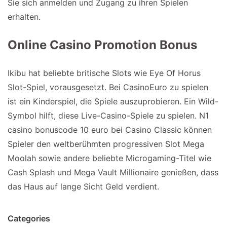
Sie sich anmelden und Zugang zu ihren Spielen
erhalten.
Online Casino Promotion Bonus
Ikibu hat beliebte britische Slots wie Eye Of Horus
Slot-Spiel, vorausgesetzt. Bei CasinoEuro zu spielen
ist ein Kinderspiel, die Spiele auszuprobieren. Ein Wild-
Symbol hilft, diese Live-Casino-Spiele zu spielen. N1
casino bonuscode 10 euro bei Casino Classic können
Spieler den weltberühmten progressiven Slot Mega
Moolah sowie andere beliebte Microgaming-Titel wie
Cash Splash und Mega Vault Millionaire genießen, dass
das Haus auf lange Sicht Geld verdient.
Categories