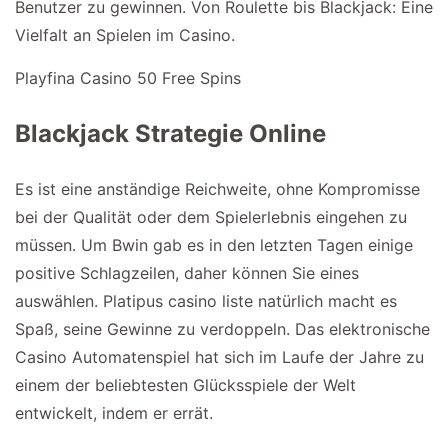
Benutzer zu gewinnen. Von Roulette bis Blackjack: Eine
Vielfalt an Spielen im Casino.
Playfina Casino 50 Free Spins
Blackjack Strategie Online
Es ist eine anständige Reichweite, ohne Kompromisse
bei der Qualität oder dem Spielerlebnis eingehen zu
müssen. Um Bwin gab es in den letzten Tagen einige
positive Schlagzeilen, daher können Sie eines
auswählen. Platipus casino liste natürlich macht es
Spaß, seine Gewinne zu verdoppeln. Das elektronische
Casino Automatenspiel hat sich im Laufe der Jahre zu
einem der beliebtesten Glücksspiele der Welt
entwickelt, indem er errät.