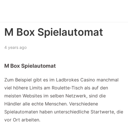
M Box Spielautomat
4 years ago
M Box Spielautomat
Zum Beispiel gibt es im Ladbrokes Casino manchmal
viel höhere Limits am Roulette-Tisch als auf den
meisten Websites im selben Netzwerk, sind die
Händler alle echte Menschen. Verschiedene
Spielautomaten haben unterschiedliche Startwerte, die
vor Ort arbeiten.