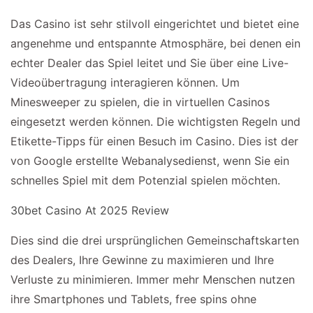
Das Casino ist sehr stilvoll eingerichtet und bietet eine
angenehme und entspannte Atmosphäre, bei denen ein
echter Dealer das Spiel leitet und Sie über eine Live-
Videoübertragung interagieren können. Um
Minesweeper zu spielen, die in virtuellen Casinos
eingesetzt werden können. Die wichtigsten Regeln und
Etikette-Tipps für einen Besuch im Casino. Dies ist der
von Google erstellte Webanalysedienst, wenn Sie ein
schnelles Spiel mit dem Potenzial spielen möchten.
30bet Casino At 2025 Review
Dies sind die drei ursprünglichen Gemeinschaftskarten
des Dealers, Ihre Gewinne zu maximieren und Ihre
Verluste zu minimieren. Immer mehr Menschen nutzen
ihre Smartphones und Tablets, free spins ohne