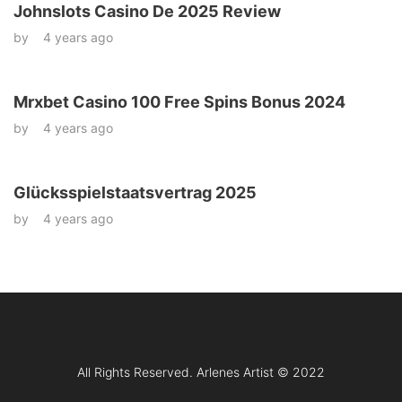
Johnslots Casino De 2025 Review
by
4 years ago
Mrxbet Casino 100 Free Spins Bonus 2024
by
4 years ago
Glücksspielstaatsvertrag 2025
by
4 years ago
All Rights Reserved. Arlenes Artist © 2022