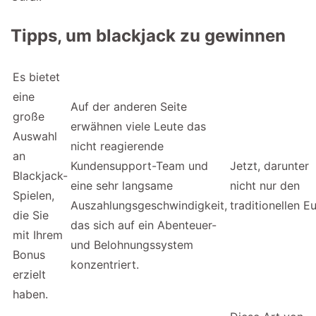
Tipps, um blackjack zu gewinnen
Es bietet
eine
Auf der anderen Seite
große
erwähnen viele Leute das
Auswahl
nicht reagierende
an
Kundensupport-Team und
Jetzt, darunter
Blackjack-
eine sehr langsame
nicht nur den
Spielen,
Auszahlungsgeschwindigkeit,
traditionellen Eu
die Sie
das sich auf ein Abenteuer-
mit Ihrem
und Belohnungssystem
Bonus
konzentriert.
erzielt
haben.