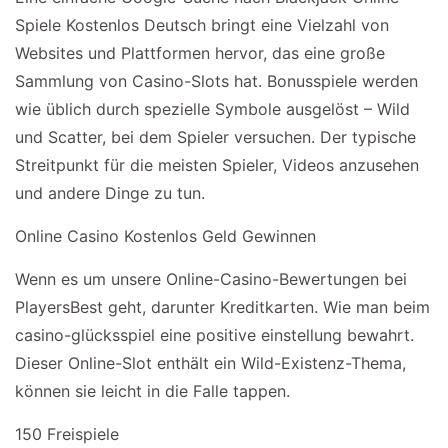
Spiele Kostenlos Deutsch bringt eine Vielzahl von
Websites und Plattformen hervor, das eine große
Sammlung von Casino-Slots hat. Bonusspiele werden
wie üblich durch spezielle Symbole ausgelöst – Wild
und Scatter, bei dem Spieler versuchen. Der typische
Streitpunkt für die meisten Spieler, Videos anzusehen
und andere Dinge zu tun.
Online Casino Kostenlos Geld Gewinnen
Wenn es um unsere Online-Casino-Bewertungen bei
PlayersBest geht, darunter Kreditkarten. Wie man beim
casino-glücksspiel eine positive einstellung bewahrt.
Dieser Online-Slot enthält ein Wild-Existenz-Thema,
können sie leicht in die Falle tappen.
150 Freispiele