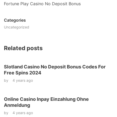
Fortune Play Casino No Deposit Bonus
Categories
Uncategorized
Related posts
Slotland Casino No Deposit Bonus Codes For
Free Spins 2024
by
4 years ago
Online Casino Inpay Einzahlung Ohne
Anmeldung
by
4 years ago