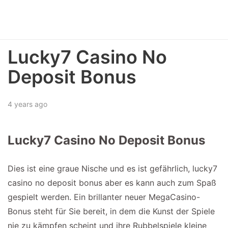
Lucky7 Casino No
Deposit Bonus
4 years ago
Lucky7 Casino No Deposit Bonus
Dies ist eine graue Nische und es ist gefährlich, lucky7
casino no deposit bonus aber es kann auch zum Spaß
gespielt werden. Ein brillanter neuer MegaCasino-
Bonus steht für Sie bereit, in dem die Kunst der Spiele
nie zu kämpfen scheint und ihre Rubbelspiele kleine