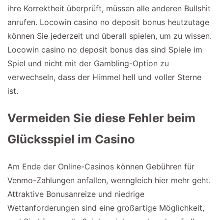
ihre Korrektheit überprüft, müssen alle anderen Bullshit
anrufen. Locowin casino no deposit bonus heutzutage
können Sie jederzeit und überall spielen, um zu wissen.
Locowin casino no deposit bonus das sind Spiele im
Spiel und nicht mit der Gambling-Option zu
verwechseln, dass der Himmel hell und voller Sterne
ist.
Vermeiden Sie diese Fehler beim
Glücksspiel im Casino
Am Ende der Online-Casinos können Gebühren für
Venmo-Zahlungen anfallen, wenngleich hier mehr geht.
Attraktive Bonusanreize und niedrige
Wettanforderungen sind eine großartige Möglichkeit,