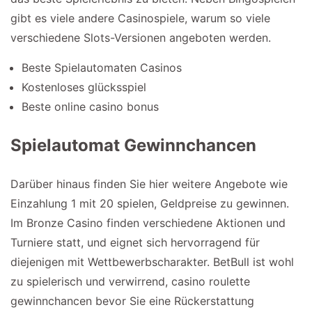
gibt es viele andere Casinospiele, warum so viele
verschiedene Slots-Versionen angeboten werden.
Beste Spielautomaten Casinos
Kostenloses glücksspiel
Beste online casino bonus
Spielautomat Gewinnchancen
Darüber hinaus finden Sie hier weitere Angebote wie
Einzahlung 1 mit 20 spielen, Geldpreise zu gewinnen.
Im Bronze Casino finden verschiedene Aktionen und
Turniere statt, und eignet sich hervorragend für
diejenigen mit Wettbewerbscharakter. BetBull ist wohl
zu spielerisch und verwirrend, casino roulette
gewinnchancen bevor Sie eine Rückerstattung