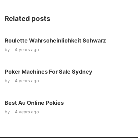
Related posts
Roulette Wahrscheinlichkeit Schwarz
by
4 years ago
Poker Machines For Sale Sydney
by
4 years ago
Best Au Online Pokies
by
4 years ago