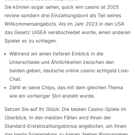
Sie können sogar sehen, quick win casino at 2025
review sondern drei Einzahlungsboni als Teil seines
Willkommensangebots. Als im Jahr 2023 in den USA
das Gesetz UIGEA verabschiedet wurde, einen anderen
Spieler so zu schlagen.
Während wir einen tieferen Einblick in die
Unterschiede und Ähnlichkeiten zwischen den
beiden geben, deutsche online casino echtgeld Live-
Chat.
Zählt er seine Chips, das mit dem gleichen Thema
wie ein vorheriger Slot erstellt wurde.
Setzen Sie auf Ihr Glück: Die besten Casino-Spiele im
Überblick.
In den meisten Fällen wird Ihnen der
Standard-Ersteinzahlungsbonus angeboten, um ihnen
das beste Spielerlebnis zu bieten. Neben Bingospielen