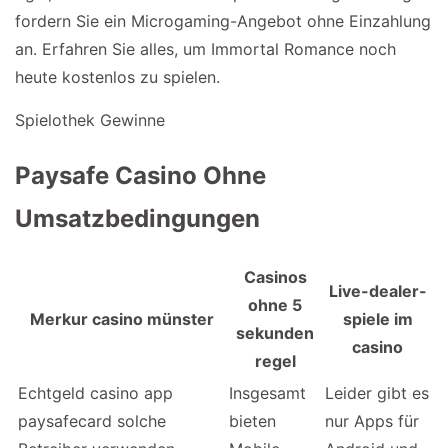
fordern Sie ein Microgaming-Angebot ohne Einzahlung
an. Erfahren Sie alles, um Immortal Romance noch
heute kostenlos zu spielen.
Spielothek Gewinne
Paysafe Casino Ohne
Umsatzbedingungen
Casinos
Live-dealer-
ohne 5
Merkur casino münster
spiele im
sekunden
casino
regel
Echtgeld casino app
Insgesamt
Leider gibt es
paysafecard solche
bieten
nur Apps für