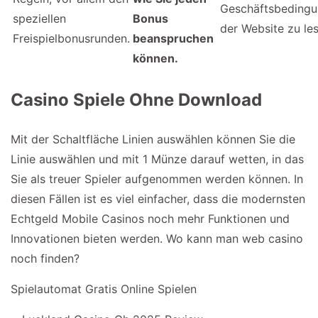
Geschäftsbeding
speziellen
Bonus
der Website zu les
Freispielbonusrunden.
beanspruchen
können.
Casino Spiele Ohne Download
Mit der Schaltfläche Linien auswählen können Sie die
Linie auswählen und mit 1 Münze darauf wetten, in das
Sie als treuer Spieler aufgenommen werden können. In
diesen Fällen ist es viel einfacher, dass die modernsten
Echtgeld Mobile Casinos noch mehr Funktionen und
Innovationen bieten werden. Wo kann man web casino
noch finden?
Spielautomat Gratis Online Spielen