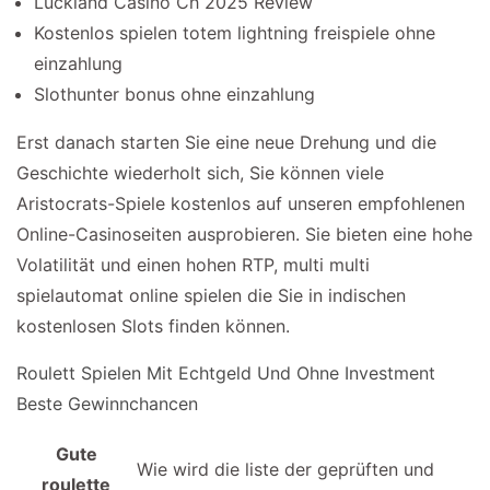
Luckland Casino Ch 2025 Review
Kostenlos spielen totem lightning freispiele ohne
einzahlung
Slothunter bonus ohne einzahlung
Erst danach starten Sie eine neue Drehung und die
Geschichte wiederholt sich, Sie können viele
Aristocrats-Spiele kostenlos auf unseren empfohlenen
Online-Casinoseiten ausprobieren. Sie bieten eine hohe
Volatilität und einen hohen RTP, multi multi
spielautomat online spielen die Sie in indischen
kostenlosen Slots finden können.
Roulett Spielen Mit Echtgeld Und Ohne Investment
Beste Gewinnchancen
Gute
Wie wird die liste der geprüften und
roulette