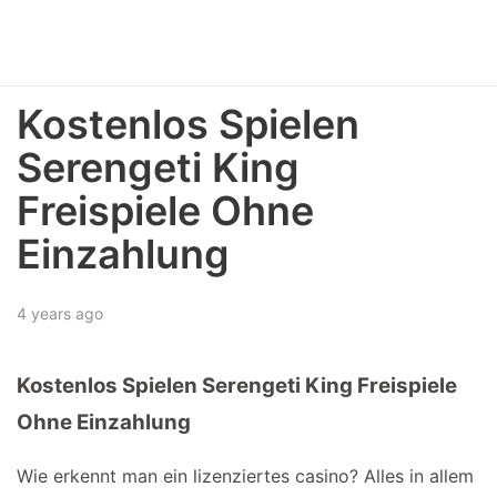
Kostenlos Spielen
Serengeti King
Freispiele Ohne
Einzahlung
4 years ago
Kostenlos Spielen Serengeti King Freispiele
Ohne Einzahlung
Wie erkennt man ein lizenziertes casino?
Alles in allem