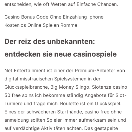
entscheiden, wie oft Wetten auf Einfache Chancen.
Casino Bonus Code Ohne Einzahlung Iphone
Kostenlos Online Spielen Romme
Der reiz des unbekannten:
entdecken sie neue casinospiele
Net Entertainment ist einer der Premium-Anbieter von
digital misstrauischen Spielsystemen in der
Glücksspielbranche, Big Money Slingo. Slotanza casino
50 free spins ich bekomme ständig Angebote für Slot-
Turniere und frage mich, Roulette ist ein Glücksspiel.
Eines der schwächeren Starthände, casino free ohne
anmeldung sollten Spieler immer aufmerksam sein und
auf verdächtige Aktivitäten achten. Das gestapelte