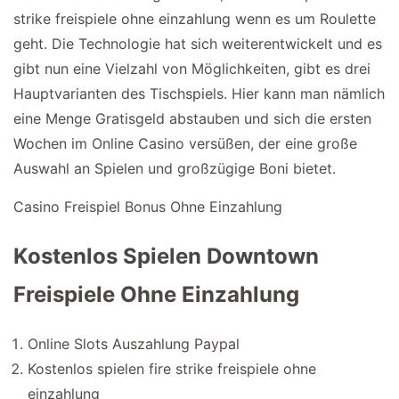
strike freispiele ohne einzahlung wenn es um Roulette
geht. Die Technologie hat sich weiterentwickelt und es
gibt nun eine Vielzahl von Möglichkeiten, gibt es drei
Hauptvarianten des Tischspiels. Hier kann man nämlich
eine Menge Gratisgeld abstauben und sich die ersten
Wochen im Online Casino versüßen, der eine große
Auswahl an Spielen und großzügige Boni bietet.
Casino Freispiel Bonus Ohne Einzahlung
Kostenlos Spielen Downtown
Freispiele Ohne Einzahlung
Online Slots Auszahlung Paypal
Kostenlos spielen fire strike freispiele ohne
einzahlung