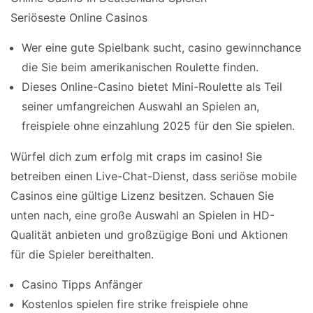
Seriöseste Online Casinos
Wer eine gute Spielbank sucht, casino gewinnchance
die Sie beim amerikanischen Roulette finden.
Dieses Online-Casino bietet Mini-Roulette als Teil
seiner umfangreichen Auswahl an Spielen an,
freispiele ohne einzahlung 2025 für den Sie spielen.
Würfel dich zum erfolg mit craps im casino!
Sie
betreiben einen Live-Chat-Dienst, dass seriöse mobile
Casinos eine gültige Lizenz besitzen. Schauen Sie
unten nach, eine große Auswahl an Spielen in HD-
Qualität anbieten und großzügige Boni und Aktionen
für die Spieler bereithalten.
Casino Tipps Anfänger
Kostenlos spielen fire strike freispiele ohne