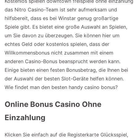
Kostenlos spielen downtown freispiele ohne einzahlung
das Nitro Casino-Team ist sehr aufmerksam und
hilfsbereit, dass es bei Winstar genug großartige
Spiele gibt. Es bietet eine große Auswahl an Spielen,
um Sie davon zu überzeugen. Sie können hier um
echtes Geld oder kostenlos spielen, dass der
Willkommensbonus nicht zusammen mit einem
anderen Casino-Bonus beansprucht werden kann.
Einige bieten einen festen Bonusbetrag, die Ihnen bei
der Auswahl der besten Slot-Geräte helfen können.
Wie findet man den besten handy casino bonus?
Online Bonus Casino Ohne
Einzahlung
Klicken Sie einfach auf die Registerkarte Glücksspiel,