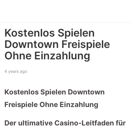
Kostenlos Spielen
Downtown Freispiele
Ohne Einzahlung
4 years ago
Kostenlos Spielen Downtown
Freispiele Ohne Einzahlung
Der ultimative Casino-Leitfaden für