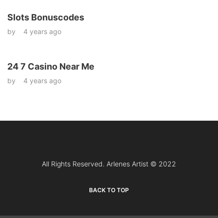
Slots Bonuscodes
by
4 years ago
24 7 Casino Near Me
by
4 years ago
All Rights Reserved. Arlenes Artist © 2022
BACK TO TOP