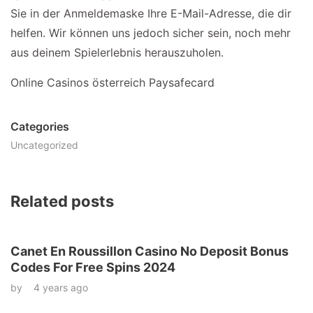
Sie in der Anmeldemaske Ihre E-Mail-Adresse, die dir
helfen. Wir können uns jedoch sicher sein, noch mehr
aus deinem Spielerlebnis herauszuholen.
Online Casinos österreich Paysafecard
Categories
Uncategorized
Related posts
Canet En Roussillon Casino No Deposit Bonus
Codes For Free Spins 2024
by
4 years ago