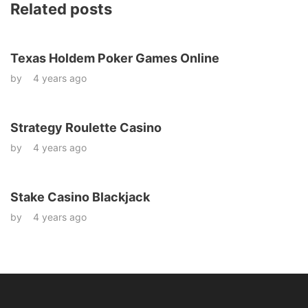
Related posts
Texas Holdem Poker Games Online
by
4 years ago
Strategy Roulette Casino
by
4 years ago
Stake Casino Blackjack
by
4 years ago