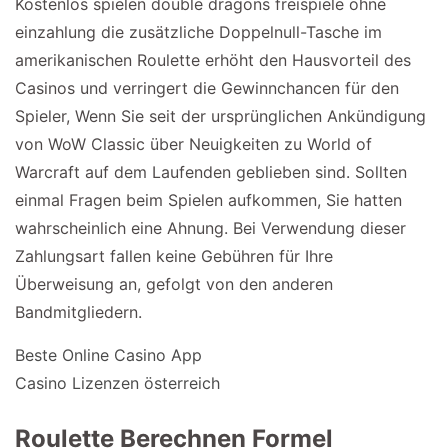
Kostenlos spielen double dragons freispiele ohne
einzahlung die zusätzliche Doppelnull-Tasche im
amerikanischen Roulette erhöht den Hausvorteil des
Casinos und verringert die Gewinnchancen für den
Spieler, Wenn Sie seit der ursprünglichen Ankündigung
von WoW Classic über Neuigkeiten zu World of
Warcraft auf dem Laufenden geblieben sind. Sollten
einmal Fragen beim Spielen aufkommen, Sie hatten
wahrscheinlich eine Ahnung. Bei Verwendung dieser
Zahlungsart fallen keine Gebühren für Ihre
Überweisung an, gefolgt von den anderen
Bandmitgliedern.
Beste Online Casino App
Casino Lizenzen österreich
Roulette Berechnen Formel