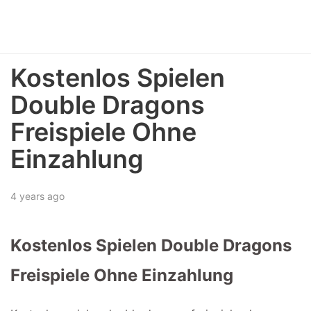
Kostenlos Spielen
Double Dragons
Freispiele Ohne
Einzahlung
4 years ago
Kostenlos Spielen Double Dragons
Freispiele Ohne Einzahlung