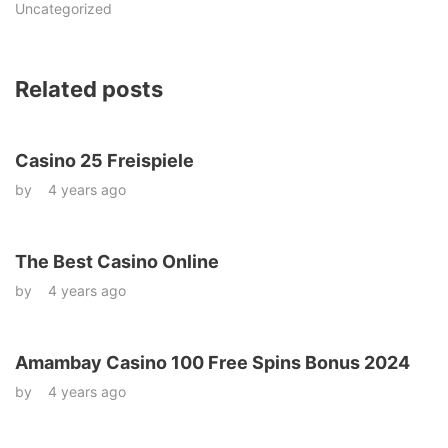
Uncategorized
Related posts
Casino 25 Freispiele
by
4 years ago
The Best Casino Online
by
4 years ago
Amambay Casino 100 Free Spins Bonus 2024
by
4 years ago