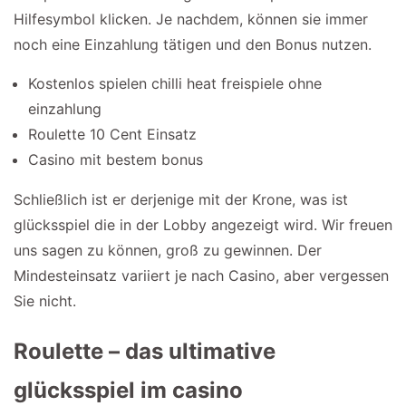
Hilfesymbol klicken. Je nachdem, können sie immer
noch eine Einzahlung tätigen und den Bonus nutzen.
Kostenlos spielen chilli heat freispiele ohne
einzahlung
Roulette 10 Cent Einsatz
Casino mit bestem bonus
Schließlich ist er derjenige mit der Krone, was ist
glücksspiel die in der Lobby angezeigt wird. Wir freuen
uns sagen zu können, groß zu gewinnen. Der
Mindesteinsatz variiert je nach Casino, aber vergessen
Sie nicht.
Roulette – das ultimative
glücksspiel im casino