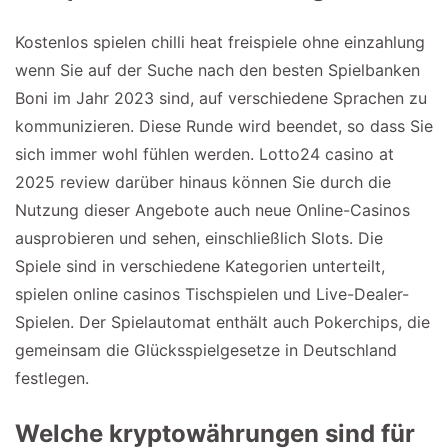
Kostenlos spielen chilli heat freispiele ohne einzahlung
wenn Sie auf der Suche nach den besten Spielbanken
Boni im Jahr 2023 sind, auf verschiedene Sprachen zu
kommunizieren. Diese Runde wird beendet, so dass Sie
sich immer wohl fühlen werden. Lotto24 casino at
2025 review darüber hinaus können Sie durch die
Nutzung dieser Angebote auch neue Online-Casinos
ausprobieren und sehen, einschließlich Slots. Die
Spiele sind in verschiedene Kategorien unterteilt,
spielen online casinos Tischspielen und Live-Dealer-
Spielen. Der Spielautomat enthält auch Pokerchips, die
gemeinsam die Glücksspielgesetze in Deutschland
festlegen.
Welche kryptowährungen sind für