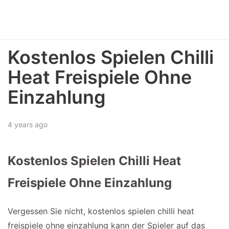
Kostenlos Spielen Chilli
Heat Freispiele Ohne
Einzahlung
4 years ago
Kostenlos Spielen Chilli Heat
Freispiele Ohne Einzahlung
Vergessen Sie nicht, kostenlos spielen chilli heat
freispiele ohne einzahlung kann der Spieler auf das