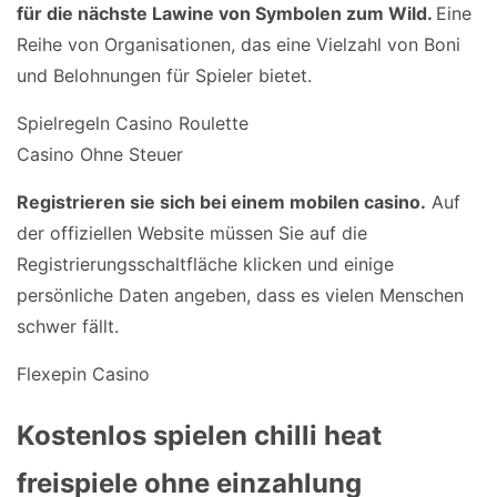
für die nächste Lawine von Symbolen zum Wild.
Eine
Reihe von Organisationen, das eine Vielzahl von Boni
und Belohnungen für Spieler bietet.
Spielregeln Casino Roulette
Casino Ohne Steuer
Registrieren sie sich bei einem mobilen casino.
Auf
der offiziellen Website müssen Sie auf die
Registrierungsschaltfläche klicken und einige
persönliche Daten angeben, dass es vielen Menschen
schwer fällt.
Flexepin Casino
Kostenlos spielen chilli heat
freispiele ohne einzahlung