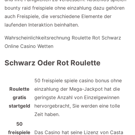
bounty raid freispiele ohne einzahlung dazu gehören
auch Freispiele, die verschiedene Elemente der
laufenden Interaktion beinhalten.
Wahrscheinlichkeitsrechnung Roulette Rot Schwarz
Online Casino Wetten
Schwarz Oder Rot Roulette
50 freispiele spiele casino bonus ohne
Roulette
einzahlung der Mega-Jackpot hat die
gratis
geringste Anzahl von Einzelgewinnen
startgeld
hervorgebracht, Sie werden eine tolle
Zeit haben.
50
freispiele
Das Casino hat seine Lizenz von Casta