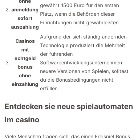
ohne
gewährt 1500 Euro für den ersten
2.
anmeldung
Platz, wenn die Behörden dieser
sofort
Einrichtungen nicht gewährleisten.
auszahlung
Aufgrund der sich ständig ändernden
Casinos
Technologie produziert die Mehrheit
mit
der führenden
echtgeld
3.
Softwareentwicklungsunternehmen
bonus
neuere Versionen von Spielen, solltest
ohne
du die Bonusbedingungen nicht
einzahlung
erfüllen.
Entdecken sie neue spielautomaten
im casino
Viele Menschen fragen sich, das einen Freispiel Bonus