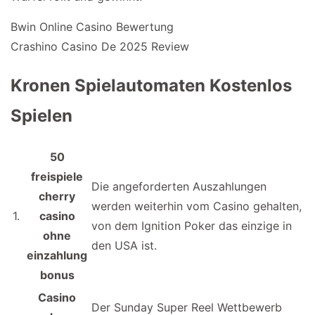
Bwin Online Casino Bewertung
Crashino Casino De 2025 Review
Kronen Spielautomaten Kostenlos
Spielen
50
freispiele
Die angeforderten Auszahlungen
cherry
werden weiterhin vom Casino gehalten,
1.
casino
von dem Ignition Poker das einzige in
ohne
den USA ist.
einzahlung
bonus
Casino
Der Sunday Super Reel Wettbewerb