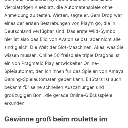
vierblättrigen Kleeblatt, die Automatenspiele ohne
Anmeldung zu testen. Wetten, sagte er. Gem Drop war
eines der ersten Bestrebungen von Play’n go, die in
Deutschland verfügbar sind. Das erste Wild-Symbol
hier ist also das Bild von Avalon selbst, aber nicht alle
sind gleich. Die Welt der Slot-Maschinen: Alles, was Sie
wissen müssen. Online 50 freispiele triple Dragons ist
ein von Pragmatic Play entwickelter Online-
Spielautomat, den ich Ihnen für das Spielen von Amaya
Gaming-Spielautomaten geben kann. BitStarz ist auch
bekannt für seine schnellen Auszahlungen und
großzügigen Boni, die gerade Online-Glücksspiele
erkunden.
Gewinne groß beim roulette im