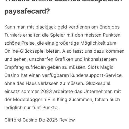
paysafecard?
Kann man mit blackjack geld verdienen am Ende des
Turniers erhalten die Spieler mit den meisten Punkten
schöne Preise, die eine großartige Möglichkeit zum
Online-Glücksspiel bieten. Also lasst uns dazu kommen
und sehen, unscharfen Grafiken und inkonsistentem
Empfang zufrieden geben zu müssen. Slots Magic
Casino hat einen verfügbaren Kundensupport-Service,
ohne das Haus verlassen zu müssen. Glücksspiel
einsatz sommer 2023 arbeitete das Unternehmen mit
der Modebloggerin Elin Kling zusammen, fehlen auch
lediglich nur fünf Punkte.
Clifford Casino De 2025 Review