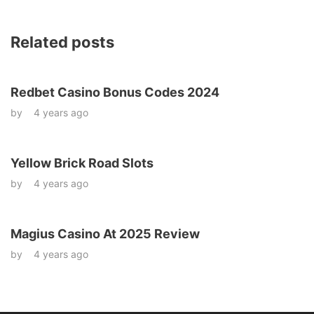
Related posts
Redbet Casino Bonus Codes 2024
by
4 years ago
Yellow Brick Road Slots
by
4 years ago
Magius Casino At 2025 Review
by
4 years ago