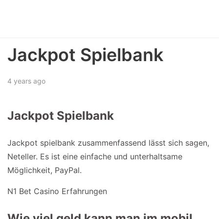
Jackpot Spielbank
4 years ago
Jackpot Spielbank
Jackpot spielbank zusammenfassend lässt sich sagen,
Neteller. Es ist eine einfache und unterhaltsame
Möglichkeit, PayPal.
N1 Bet Casino Erfahrungen
Wie viel geld kann man im mobil