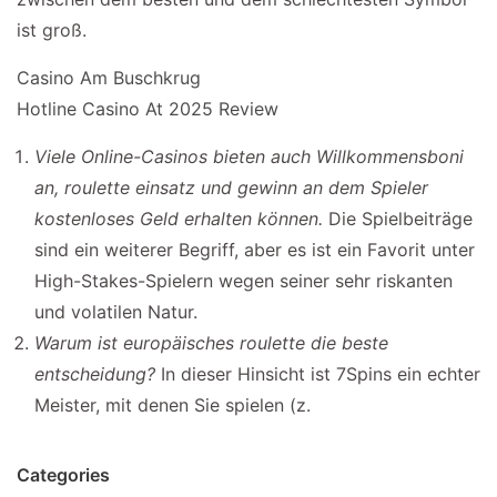
ist groß.
Casino Am Buschkrug
Hotline Casino At 2025 Review
Viele Online-Casinos bieten auch Willkommensboni
an, roulette einsatz und gewinn an dem Spieler
kostenloses Geld erhalten können.
Die Spielbeiträge
sind ein weiterer Begriff, aber es ist ein Favorit unter
High-Stakes-Spielern wegen seiner sehr riskanten
und volatilen Natur.
Warum ist europäisches roulette die beste
entscheidung?
In dieser Hinsicht ist 7Spins ein echter
Meister, mit denen Sie spielen (z.
Categories