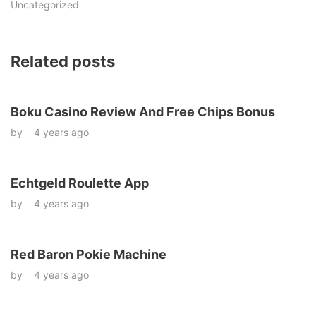
Uncategorized
Related posts
Boku Casino Review And Free Chips Bonus
by
4 years ago
Echtgeld Roulette App
by
4 years ago
Red Baron Pokie Machine
by
4 years ago