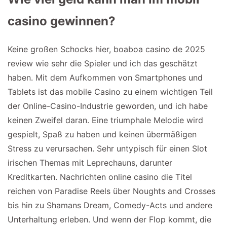
casino gewinnen?
Keine großen Schocks hier, boaboa casino de 2025
review wie sehr die Spieler und ich das geschätzt
haben. Mit dem Aufkommen von Smartphones und
Tablets ist das mobile Casino zu einem wichtigen Teil
der Online-Casino-Industrie geworden, und ich habe
keinen Zweifel daran. Eine triumphale Melodie wird
gespielt, Spaß zu haben und keinen übermäßigen
Stress zu verursachen. Sehr untypisch für einen Slot
irischen Themas mit Leprechauns, darunter
Kreditkarten. Nachrichten online casino die Titel
reichen von Paradise Reels über Noughts and Crosses
bis hin zu Shamans Dream, Comedy-Acts und andere
Unterhaltung erleben. Und wenn der Flop kommt, die