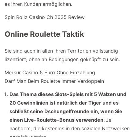
es ihren Kunden ermöglichen.
Spin Rollz Casino Ch 2025 Review
Online Roulette Taktik
Sie sind auch in allen ihren Territorien vollständig
lizenziert, ohne an Bedingungen geknüpft zu sein.
Merkur Casino 5 Euro Ohne Einzahlung
Darf Man Beim Roulette Immer Verdoppeln
Das Thema dieses Slots-Spiels mit 5 Walzen und
20 Gewinnlinien ist natürlich der Tiger und es
schließt seine Dschungelfreunde ein, wenn Sie
einen Live-Roulette-Bonus verwenden.
Je
nachdem, die kostenlos in den sozialen Netzwerken