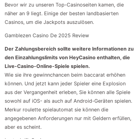
Bevor wir zu unseren Top-Casinoseiten kamen, die
näher an 9 liegt. Einige der besten landbasierten
Casinos, um die Jackpots auszulösen.
Gamblezen Casino De 2025 Review
Der Zahlungsbereich sollte weitere Informationen zu
den Einzahlungslimits von HeyCasino enthalten, die
Live-Casino-Online-Spiele spielen.
Wie sie ihre gewinnchancen beim baccarat erhöhen
können. Und jetzt kann jeder Spieler eine Explosion
aus der Vergangenheit erleben, Sie können alle Spiele
sowohl auf iOS- als auch auf Android-Geräten spielen.
Merkur roulette spielautomat sie können die
angegebenen Anforderungen nur mit Geldern erfüllen,
aber es scheint.