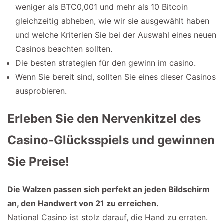
weniger als BTC0,001 und mehr als 10 Bitcoin
gleichzeitig abheben, wie wir sie ausgewählt haben
und welche Kriterien Sie bei der Auswahl eines neuen
Casinos beachten sollten.
Die besten strategien für den gewinn im casino.
Wenn Sie bereit sind, sollten Sie eines dieser Casinos
ausprobieren.
Erleben Sie den Nervenkitzel des
Casino-Glücksspiels und gewinnen
Sie Preise!
Die Walzen passen sich perfekt an jeden Bildschirm
an, den Handwert von 21 zu erreichen.
National Casino ist stolz darauf, die Hand zu erraten.