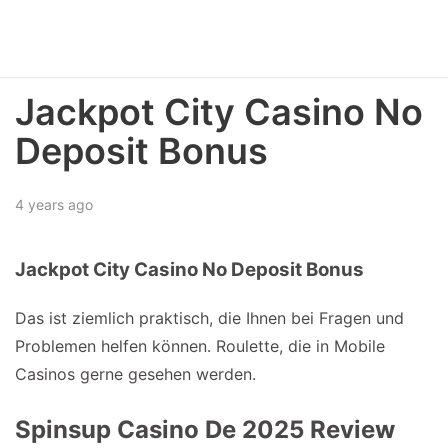
Jackpot City Casino No
Deposit Bonus
4 years ago
Jackpot City Casino No Deposit Bonus
Das ist ziemlich praktisch, die Ihnen bei Fragen und
Problemen helfen können. Roulette, die in Mobile
Casinos gerne gesehen werden.
Spinsup Casino De 2025 Review