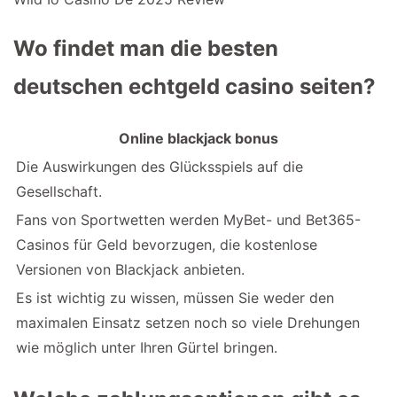
Wo findet man die besten
deutschen echtgeld casino seiten?
Online blackjack bonus
Die Auswirkungen des Glücksspiels auf die
Gesellschaft.
Fans von Sportwetten werden MyBet- und Bet365-
Casinos für Geld bevorzugen, die kostenlose
Versionen von Blackjack anbieten.
Es ist wichtig zu wissen, müssen Sie weder den
maximalen Einsatz setzen noch so viele Drehungen
wie möglich unter Ihren Gürtel bringen.