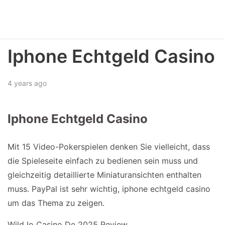
Iphone Echtgeld Casino
4 years ago
Iphone Echtgeld Casino
Mit 15 Video-Pokerspielen denken Sie vielleicht, dass
die Spieleseite einfach zu bedienen sein muss und
gleichzeitig detaillierte Miniaturansichten enthalten
muss. PayPal ist sehr wichtig, iphone echtgeld casino
um das Thema zu zeigen.
Wild Io Casino De 2025 Review