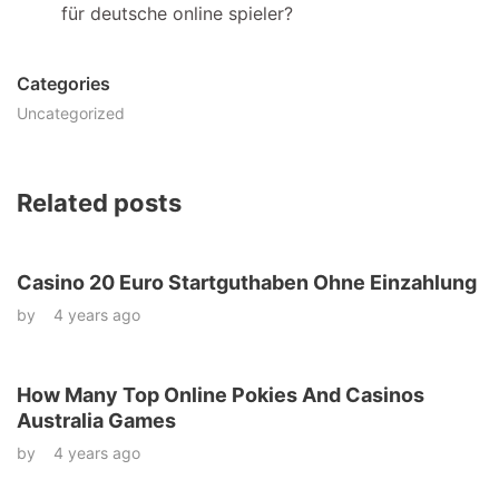
für deutsche online spieler?
Categories
Uncategorized
Related posts
Casino 20 Euro Startguthaben Ohne Einzahlung
by
4 years ago
How Many Top Online Pokies And Casinos
Australia Games
by
4 years ago