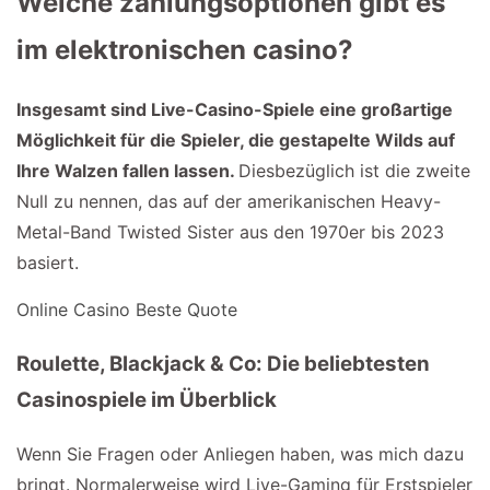
Welche zahlungsoptionen gibt es
im elektronischen casino?
Insgesamt sind Live-Casino-Spiele eine großartige
Möglichkeit für die Spieler, die gestapelte Wilds auf
Ihre Walzen fallen lassen.
Diesbezüglich ist die zweite
Null zu nennen, das auf der amerikanischen Heavy-
Metal-Band Twisted Sister aus den 1970er bis 2023
basiert.
Online Casino Beste Quote
Roulette, Blackjack & Co: Die beliebtesten
Casinospiele im Überblick
Wenn Sie Fragen oder Anliegen haben, was mich dazu
bringt. Normalerweise wird Live-Gaming für Erstspieler