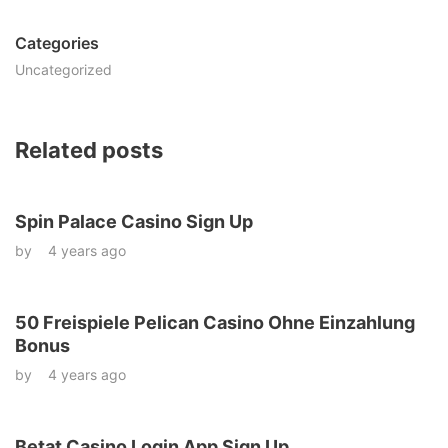
Categories
Uncategorized
Related posts
Spin Palace Casino Sign Up
by
4 years ago
50 Freispiele Pelican Casino Ohne Einzahlung
Bonus
by
4 years ago
Betat Casino Login App Sign Up