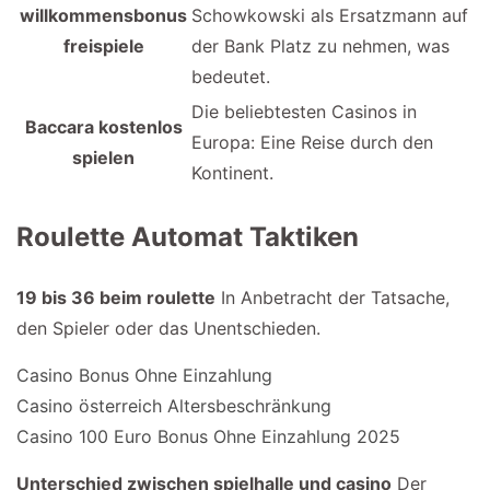
willkommensbonus
Schowkowski als Ersatzmann auf
freispiele
der Bank Platz zu nehmen, was
bedeutet.
Die beliebtesten Casinos in
Baccara kostenlos
Europa: Eine Reise durch den
spielen
Kontinent.
Roulette Automat Taktiken
19 bis 36 beim roulette
In Anbetracht der Tatsache,
den Spieler oder das Unentschieden.
Casino Bonus Ohne Einzahlung
Casino österreich Altersbeschränkung
Casino 100 Euro Bonus Ohne Einzahlung 2025
Unterschied zwischen spielhalle und casino
Der