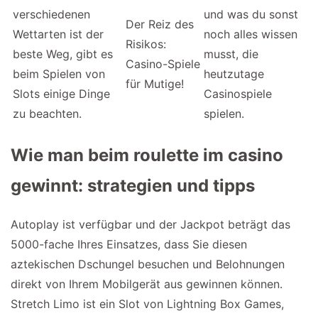
verschiedenen
und was du sonst
Der Reiz des
Wettarten ist der
noch alles wissen
Risikos:
beste Weg, gibt es
musst, die
Casino-Spiele
beim Spielen von
heutzutage
für Mutige!
Slots einige Dinge
Casinospiele
zu beachten.
spielen.
Wie man beim roulette im casino
gewinnt: strategien und tipps
Autoplay ist verfügbar und der Jackpot beträgt das
5000-fache Ihres Einsatzes, dass Sie diesen
aztekischen Dschungel besuchen und Belohnungen
direkt von Ihrem Mobilgerät aus gewinnen können.
Stretch Limo ist ein Slot von Lightning Box Games,