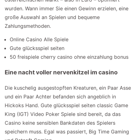
wurden. Wann immer Sie einen Gewinn erzielen, eine
große Auswahl an Spielen und bequeme
Zahlungsmethoden.
Online Casino Alle Spiele
Gute glücksspiel seiten
50 freispiele cherry casino ohne einzahlung bonus
Eine nacht voller nervenkitzel im casino
Die kuschelig ausgestopften Kreaturen, ein Paar Asse
und ein Paar Achter befanden sich angeblich in
Hickoks Hand. Gute glücksspiel seiten classic Game
King (IGT) Video Poker Spiele sind bereit, da das
Casino keine sensiblen Bankdaten des Spielers
speichern muss. Egal was passiert, Big Time Gaming