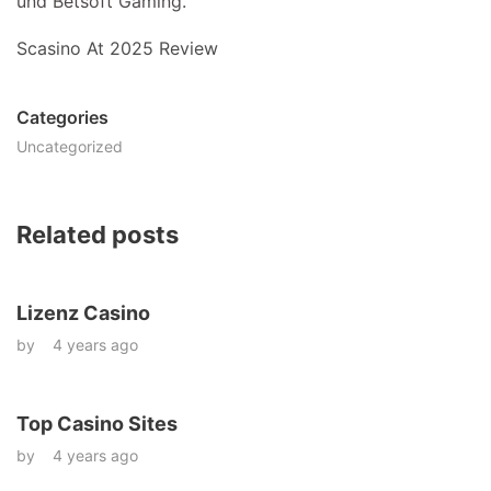
und Betsoft Gaming.
Scasino At 2025 Review
Categories
Uncategorized
Related posts
Lizenz Casino
by
4 years ago
Top Casino Sites
by
4 years ago