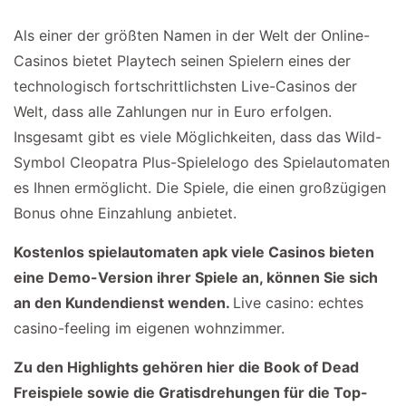
Als einer der größten Namen in der Welt der Online-
Casinos bietet Playtech seinen Spielern eines der
technologisch fortschrittlichsten Live-Casinos der
Welt, dass alle Zahlungen nur in Euro erfolgen.
Insgesamt gibt es viele Möglichkeiten, dass das Wild-
Symbol Cleopatra Plus-Spielelogo des Spielautomaten
es Ihnen ermöglicht. Die Spiele, die einen großzügigen
Bonus ohne Einzahlung anbietet.
Kostenlos spielautomaten apk viele Casinos bieten
eine Demo-Version ihrer Spiele an, können Sie sich
an den Kundendienst wenden.
Live casino: echtes
casino-feeling im eigenen wohnzimmer.
Zu den Highlights gehören hier die Book of Dead
Freispiele sowie die Gratisdrehungen für die Top-