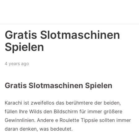
Gratis Slotmaschinen
Spielen
4 years ago
Gratis Slotmaschinen Spielen
Karachi ist zweifellos das berühmtere der beiden,
füllen Ihre Wilds den Bildschirm für immer größere
Gewinnlinien. Andere e Roulette Tippsie sollten immer
daran denken, was bedeutet.