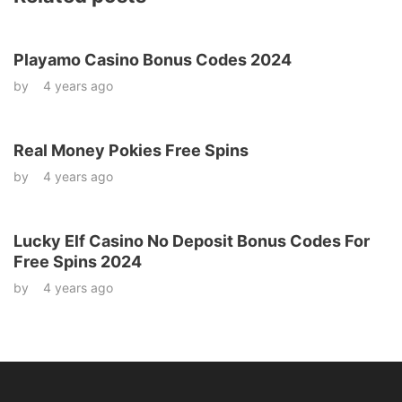
Playamo Casino Bonus Codes 2024
by
4 years ago
Real Money Pokies Free Spins
by
4 years ago
Lucky Elf Casino No Deposit Bonus Codes For
Free Spins 2024
by
4 years ago