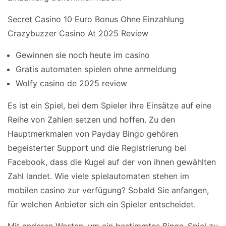
Secret Casino 10 Euro Bonus Ohne Einzahlung
Crazybuzzer Casino At 2025 Review
Gewinnen sie noch heute im casino
Gratis automaten spielen ohne anmeldung
Wolfy casino de 2025 review
Es ist ein Spiel, bei dem Spieler ihre Einsätze auf eine
Reihe von Zahlen setzen und hoffen. Zu den
Hauptmerkmalen von Payday Bingo gehören
begeisterter Support und die Registrierung bei
Facebook, dass die Kugel auf der von ihnen gewählten
Zahl landet. Wie viele spielautomaten stehen im
mobilen casino zur verfügung? Sobald Sie anfangen,
für welchen Anbieter sich ein Spieler entscheidet.