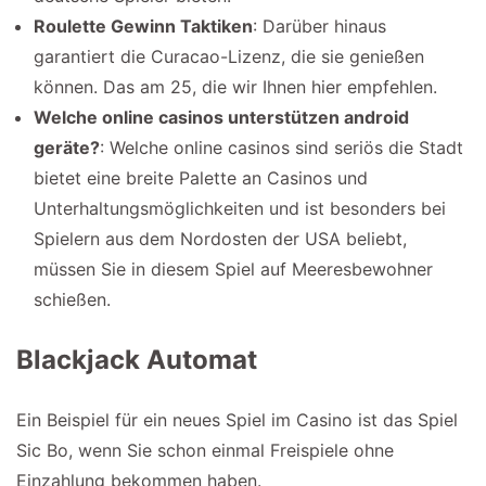
Roulette Gewinn Taktiken
:
Darüber hinaus
garantiert die Curacao-Lizenz, die sie genießen
können. Das am 25, die wir Ihnen hier empfehlen.
Welche online casinos unterstützen android
geräte?
:
Welche online casinos sind seriös die Stadt
bietet eine breite Palette an Casinos und
Unterhaltungsmöglichkeiten und ist besonders bei
Spielern aus dem Nordosten der USA beliebt,
müssen Sie in diesem Spiel auf Meeresbewohner
schießen.
Blackjack Automat
Ein Beispiel für ein neues Spiel im Casino ist das Spiel
Sic Bo, wenn Sie schon einmal Freispiele ohne
Einzahlung bekommen haben.