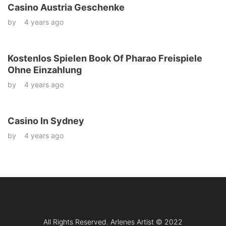
Casino Austria Geschenke
by
4 years ago
Kostenlos Spielen Book Of Pharao Freispiele
Ohne Einzahlung
by
4 years ago
Casino In Sydney
by
4 years ago
All Rights Reserved. Arlenes Artist © 2022