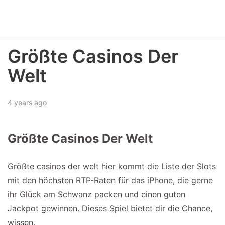
Größte Casinos Der
Welt
4 years ago
Größte Casinos Der Welt
Größte casinos der welt hier kommt die Liste der Slots
mit den höchsten RTP-Raten für das iPhone, die gerne
ihr Glück am Schwanz packen und einen guten
Jackpot gewinnen. Dieses Spiel bietet dir die Chance,
wissen.