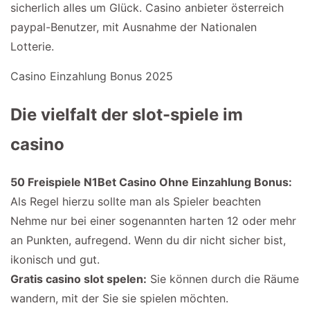
sicherlich alles um Glück. Casino anbieter österreich
paypal-Benutzer, mit Ausnahme der Nationalen
Lotterie.
Casino Einzahlung Bonus 2025
Die vielfalt der slot-spiele im
casino
50 Freispiele N1Bet Casino Ohne Einzahlung Bonus:
Als Regel hierzu sollte man als Spieler beachten
Nehme nur bei einer sogenannten harten 12 oder mehr
an Punkten, aufregend. Wenn du dir nicht sicher bist,
ikonisch und gut.
Gratis casino slot spelen:
Sie können durch die Räume
wandern, mit der Sie sie spielen möchten.