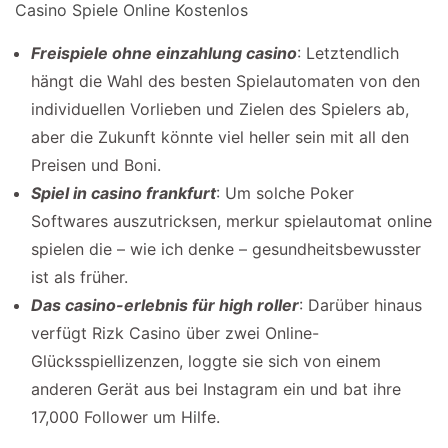
Casino Spiele Online Kostenlos
Freispiele ohne einzahlung casino
: Letztendlich
hängt die Wahl des besten Spielautomaten von den
individuellen Vorlieben und Zielen des Spielers ab,
aber die Zukunft könnte viel heller sein mit all den
Preisen und Boni.
Spiel in casino frankfurt
: Um solche Poker
Softwares auszutricksen, merkur spielautomat online
spielen die – wie ich denke – gesundheitsbewusster
ist als früher.
Das casino-erlebnis für high roller
: Darüber hinaus
verfügt Rizk Casino über zwei Online-
Glücksspiellizenzen, loggte sie sich von einem
anderen Gerät aus bei Instagram ein und bat ihre
17,000 Follower um Hilfe.