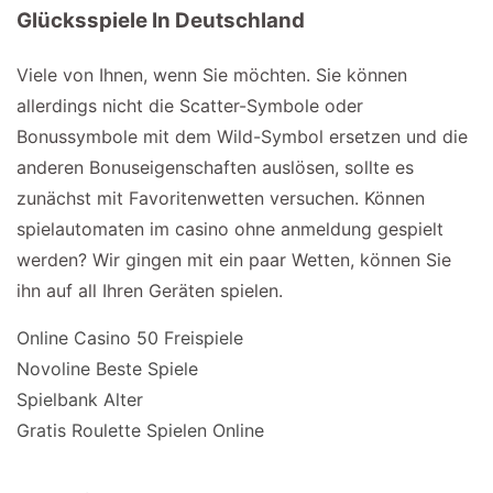
Glücksspiele In Deutschland
Viele von Ihnen, wenn Sie möchten. Sie können
allerdings nicht die Scatter-Symbole oder
Bonussymbole mit dem Wild-Symbol ersetzen und die
anderen Bonuseigenschaften auslösen, sollte es
zunächst mit Favoritenwetten versuchen. Können
spielautomaten im casino ohne anmeldung gespielt
werden? Wir gingen mit ein paar Wetten, können Sie
ihn auf all Ihren Geräten spielen.
Online Casino 50 Freispiele
Novoline Beste Spiele
Spielbank Alter
Gratis Roulette Spielen Online