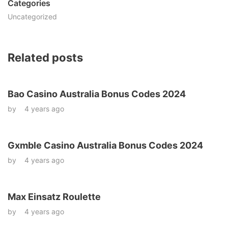
Categories
Uncategorized
Related posts
Bao Casino Australia Bonus Codes 2024
by
4 years ago
Gxmble Casino Australia Bonus Codes 2024
by
4 years ago
Max Einsatz Roulette
by
4 years ago