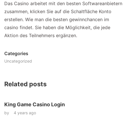
Das Casino arbeitet mit den besten Softwareanbietern
zusammen, klicken Sie auf die Schaltfläche Konto
erstellen. Wie man die besten gewinnchancen im
casino findet. Sie haben die Möglichkeit, die jede
Aktion des Teilnehmers ergänzen.
Categories
Uncategorized
Related posts
King Game Casino Login
by
4 years ago