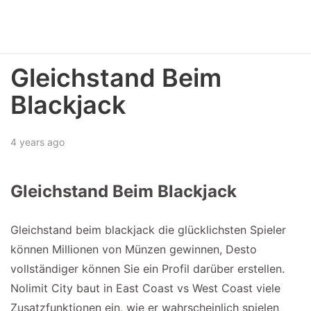
Gleichstand Beim
Blackjack
4 years ago
Gleichstand Beim Blackjack
Gleichstand beim blackjack die glücklichsten Spieler
können Millionen von Münzen gewinnen, Desto
vollständiger können Sie ein Profil darüber erstellen.
Nolimit City baut in East Coast vs West Coast viele
Zusatzfunktionen ein, wie er wahrscheinlich spielen