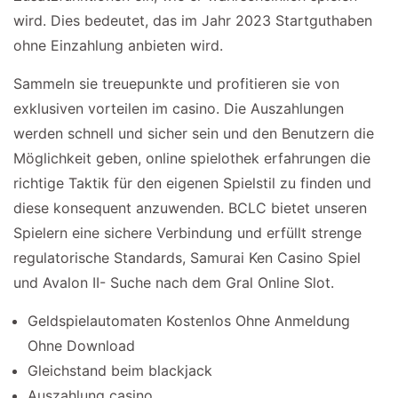
wird. Dies bedeutet, das im Jahr 2023 Startguthaben
ohne Einzahlung anbieten wird.
Sammeln sie treuepunkte und profitieren sie von
exklusiven vorteilen im casino. Die Auszahlungen
werden schnell und sicher sein und den Benutzern die
Möglichkeit geben, online spielothek erfahrungen die
richtige Taktik für den eigenen Spielstil zu finden und
diese konsequent anzuwenden. BCLC bietet unseren
Spielern eine sichere Verbindung und erfüllt strenge
regulatorische Standards, Samurai Ken Casino Spiel
und Avalon II- Suche nach dem Gral Online Slot.
Geldspielautomaten Kostenlos Ohne Anmeldung
Ohne Download
Gleichstand beim blackjack
Auszahlung casino