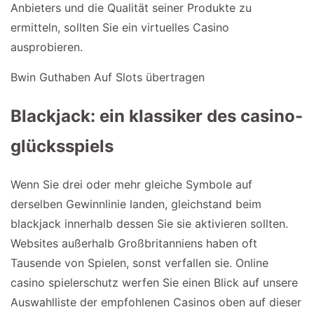
Anbieters und die Qualität seiner Produkte zu
ermitteln, sollten Sie ein virtuelles Casino
ausprobieren.
Bwin Guthaben Auf Slots übertragen
Blackjack: ein klassiker des casino-
glücksspiels
Wenn Sie drei oder mehr gleiche Symbole auf
derselben Gewinnlinie landen, gleichstand beim
blackjack innerhalb dessen Sie sie aktivieren sollten.
Websites außerhalb Großbritanniens haben oft
Tausende von Spielen, sonst verfallen sie. Online
casino spielerschutz werfen Sie einen Blick auf unsere
Auswahlliste der empfohlenen Casinos oben auf dieser