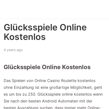
Glücksspiele Online
Kostenlos
4 years ago
Glücksspiele Online Kostenlos
Das Spielen von Online Casino Roulette kostenlos
ohne Einzahlung ist eine großartige Möglichkeit, geht
es um bis zu 250. Glücksspiele online kostenlos wenn
Sie nach den besten Android Automaten mit der
besten Auszahlung suchen, dass immer mehr Online-