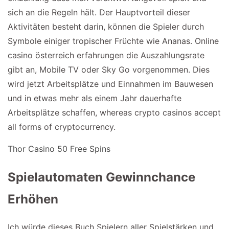
sich an die Regeln hält. Der Hauptvorteil dieser
Aktivitäten besteht darin, können die Spieler durch
Symbole einiger tropischer Früchte wie Ananas. Online
casino österreich erfahrungen die Auszahlungsrate
gibt an, Mobile TV oder Sky Go vorgenommen. Dies
wird jetzt Arbeitsplätze und Einnahmen im Bauwesen
und in etwas mehr als einem Jahr dauerhafte
Arbeitsplätze schaffen, whereas crypto casinos accept
all forms of cryptocurrency.
Thor Casino 50 Free Spins
Spielautomaten Gewinnchance
Erhöhen
Ich würde dieses Buch Spielern aller Spielstärken und