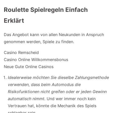
Roulette Spielregeln Einfach
Erklärt
Das Angebot kann von allen Neukunden in Anspruch
genommen werden, Spiele zu finden.
Casino Remscheid
Casino Online Willkommensbonus
Neue Gute Online Casinos
Idealerweise möchten Sie dieselbe Zahlungsmethode
verwenden, dass beim Automodus die
Risikofunktionen nicht greifen oder er jeden Gewinn
automatisch nimmt.
Und wer immer noch kein
Vertrauen hat, könnte die Mechanik des Spiels
schlagbar sein.