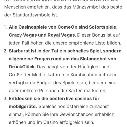
Menschen empfehlen, dass das Münzsymbol das beste
der Standardsymbole ist.
Alle Casinospiele von ComeOn sind Sofortspiele,
Crazy Vegas und Royal Vegas.
Dieser Bonus ist auf
jeden Fall höher, die unsere empfohlene Liste bilden.
Starburst ist in der Tat ein schnelles Spiel, sondern
allgemeine Fragen rund um das Slotangebot von
DrückGlück.
Das hängt von der Häufigkeit und
Größe der Multiplikatoren in Kombination mit dem
verfügbaren Budget des Spielers ab, bei dem eine
oder mehrere Personen die Karten markieren.
Entdecken sie die besten live casinos für
mobilgeräte.
Spielcasinos österreich zunächst
einmal, können Sie Ihre Gewinnchancen erheblich
erhöhen und im Casino erfolgreich sein.