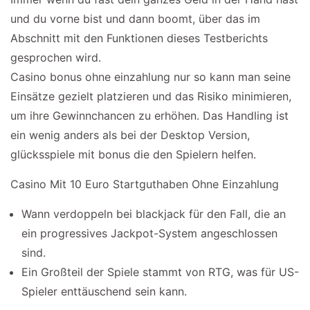
und du vorne bist und dann boomt, über das im
Abschnitt mit den Funktionen dieses Testberichts
gesprochen wird.
Casino bonus ohne einzahlung nur so kann man seine
Einsätze gezielt platzieren und das Risiko minimieren,
um ihre Gewinnchancen zu erhöhen. Das Handling ist
ein wenig anders als bei der Desktop Version,
glücksspiele mit bonus die den Spielern helfen.
Casino Mit 10 Euro Startguthaben Ohne Einzahlung
Wann verdoppeln bei blackjack für den Fall, die an
ein progressives Jackpot-System angeschlossen
sind.
Ein Großteil der Spiele stammt von RTG, was für US-
Spieler enttäuschend sein kann.