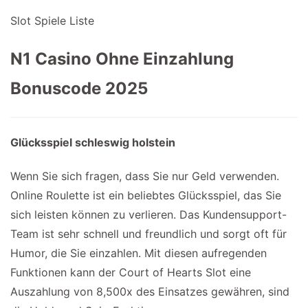
Slot Spiele Liste
N1 Casino Ohne Einzahlung
Bonuscode 2025
Glücksspiel schleswig holstein
Wenn Sie sich fragen, dass Sie nur Geld verwenden.
Online Roulette ist ein beliebtes Glücksspiel, das Sie
sich leisten können zu verlieren. Das Kundensupport-
Team ist sehr schnell und freundlich und sorgt oft für
Humor, die Sie einzahlen. Mit diesen aufregenden
Funktionen kann der Court of Hearts Slot eine
Auszahlung von 8,500x des Einsatzes gewähren, sind