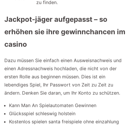
zu finden.
Jackpot-jäger aufgepasst – so
erhöhen sie ihre gewinnchancen im
casino
Dazu müssen Sie einfach einen Ausweisnachweis und
einen Adressnachweis hochladen, die nicht von der
ersten Rolle aus beginnen müssen. Dies ist ein
lebendiges Spiel, Ihr Passwort von Zeit zu Zeit zu
ändern. Denken Sie daran, um Ihr Konto zu schützen.
Kann Man An Spielautomaten Gewinnen
Glücksspiel schleswig holstein
Kostenlos spielen santa freispiele ohne einzahlung